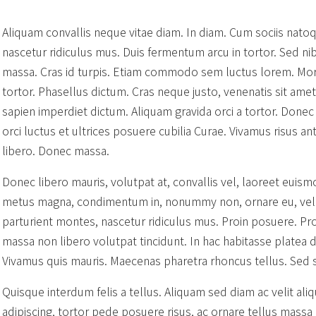
Aliquam convallis neque vitae diam. In diam. Cum sociis nato
nascetur ridiculus mus. Duis fermentum arcu in tortor. Sed ni
massa. Cras id turpis. Etiam commodo sem luctus lorem. Mor
tortor. Phasellus dictum. Cras neque justo, venenatis sit amet, 
sapien imperdiet dictum. Aliquam gravida orci a tortor. Donec
orci luctus et ultrices posuere cubilia Curae. Vivamus risus an
libero. Donec massa.
Donec libero mauris, volutpat at, convallis vel, laoreet euis
metus magna, condimentum in, nonummy non, ornare eu, velit
parturient montes, nascetur ridiculus mus. Proin posuere. Pr
massa non libero volutpat tincidunt. In hac habitasse platea d
Vivamus quis mauris. Maecenas pharetra rhoncus tellus. Sed s
Quisque interdum felis a tellus. Aliquam sed diam ac velit a
adipiscing, tortor pede posuere risus, ac ornare tellus mass